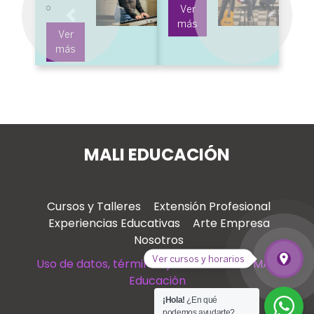
o
Ver
Previous
Next
más
Ver
más
MALI EDUCACIÓN
Cursos y Talleres
Extensión Profesional
Experiencias Educativas
Arte Empresa
Nosotros
place
Ver cursos y horarios
Uso de datos, términos y condiciones – MALI
Ver c
Educación
¡Hola!
¿En qué
podemos ayudarte?