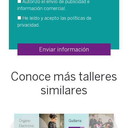
Autorizo el envío de publicidad e
información comercial.
He leído y acepto las
políticas de
privacidad
.
Conoce más talleres
similares
Órgano
Guitarra
Electrónic