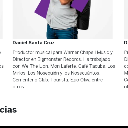
Daniel Santa Cruz
D
y
Productor musical para Warner Chapell Music y
P
Director en Bigmonster Records. Ha trabajado
D
os
con We The Lion, Mon Laferte, Café Tacuba, Los
c
Mirlos, Los Nosequién y los Nosecuántos,
M
Cementerio Club, Tourista, Ezio Oliva entre
C
otros.
o
cias