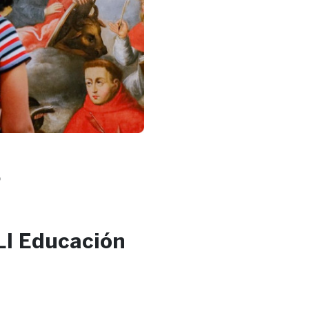
?
LI Educación