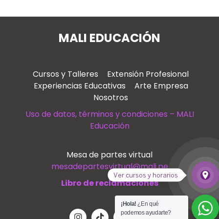
MALI EDUCACIÓN
Cursos y Talleres
Extensión Profesional
Experiencias Educativas
Arte Empresa
Nosotros
Uso de datos, términos y condiciones – MALI
Educación
Mesa de partes virtual
mesadepartesvirtual@mali.pe
place
Ver cursos y horarios
Ver
Libro de reclamaciones
¡Hola!
¿En qué
podemos ayudarte?