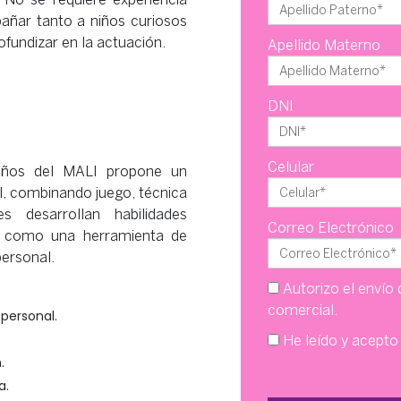
pañar tanto a niños curiosos
fundizar en la actuación.
Apellido Materno
DNI
Celular
niños del MALI propone un
al, combinando juego, técnica
s desarrollan habilidades
Correo Electrónico
ro como una herramienta de
ersonal.
Autorizo el envío 
comercial.
 personal.
.
He leído y acepto
.
a.