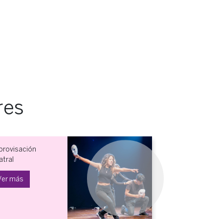
res
provisación
atral
Ver más
Next