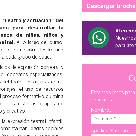
Descargar brochu
s “Teatro y actuación” del
ado para desarrollar la
Atenció
fianza de niñas, niños y
Nuestros
atral.
A lo largo del curso,
para ate
de la actuación desde una
a a cada grupo de edad.
icios de expresión corporal y
por docentes especializados,
C
el teatro: el análisis de un
onajes, el uso de recursos
Estamos listos para 
El proceso formativo culmina
necesitas
do las distintas etapas de
Nombres
 y creativo.
a expresión teatral infantil,
fomenta habilidades sociales
Apellido Paterno
 No se requiere experiencia