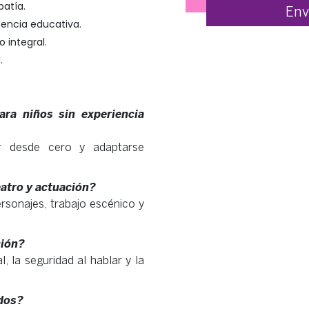
patía.
iencia educativa.
o integral.
.
ra niños sin experiencia
ar desde cero y adaptarse
eatro y actuación?
rsonajes, trabajo escénico y
ción?
l, la seguridad al hablar y la
idos?