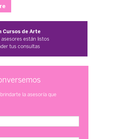
re
n Cursos de Arte
 asesores están listos
nder tus consultas
onversemos
brindarte la asesoría que