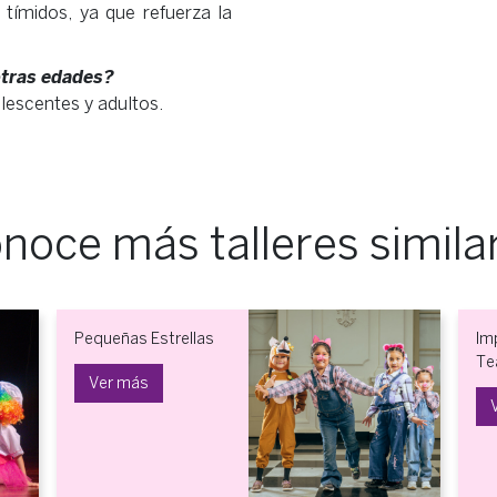
 tímidos, ya que refuerza la
 otras edades?
olescentes y adultos.
noce más talleres simila
Pequeñas Estrellas
Im
Te
Ver más