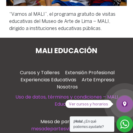
“Vamos al MALI”, el programa gratuito de visitas
educativas del Museo de Arte de Lima – MALI,
dirigido a instituciones educativas públicas.
MALI EDUCACIÓN
Cursos y Talleres
Extensión Profesional
Experiencias Educativas
Arte Empresa
Nosotros
Uso de datos, términos y condiciones – MALI
Educación
place
Ver cursos y horarios
Ver
Mesa de partes virtual
¡Hola!
¿En qué
podemos ayudarte?
mesadepartesvirtual@mali.pe