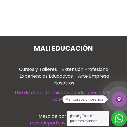
MALI EDUCACIÓN
Cursos y Talleres
Extensión Profesional
Experiencias Educativas
Arte Empresa
Nosotros
Uso de datos, términos y condiciones – MALI
Educación
place
Ver cursos y horarios
Ver
Mesa de partes virtual
¡Hola!
¿En qué
podemos ayudarte?
mesadepartesvirtual@mali.pe