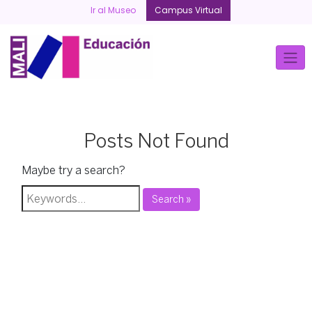
Skip
Ir al Museo
Campus Virtual
to
content
Posts Not Found
Maybe try a search?
Search »