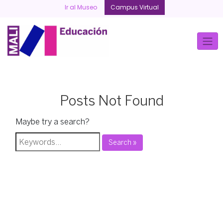
Skip
Ir al Museo
Campus Virtual
to
content
Posts Not Found
Maybe try a search?
Search »