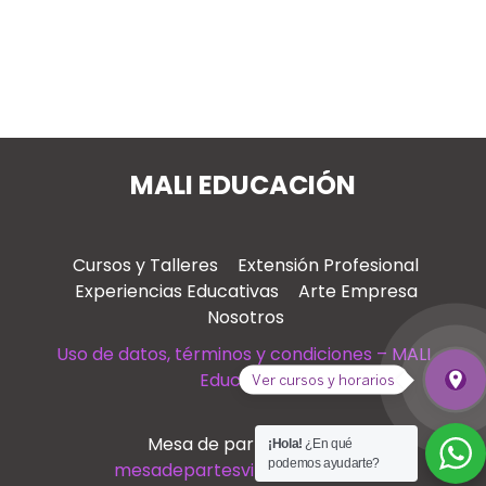
MALI EDUCACIÓN
Cursos y Talleres
Extensión Profesional
Experiencias Educativas
Arte Empresa
Nosotros
Uso de datos, términos y condiciones – MALI
Educación
place
Ver cursos y horarios
Ver
Mesa de partes virtual
¡Hola!
¿En qué
podemos ayudarte?
mesadepartesvirtual@mali.pe