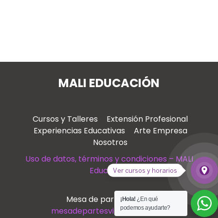
MALI EDUCACIÓN
Cursos y Talleres
Extensión Profesional
Experiencias Educativas
Arte Empresa
Nosotros
Uso de datos, términos y condiciones – MALI
Educación
place
Ver cursos y horarios
Ver
Mesa de partes virtual
¡Hola!
¿En qué
podemos ayudarte?
mesadepartesvirtual@mali.pe