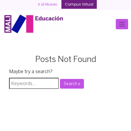
Skip
Ir al Museo
Campus Virtual
to
content
Posts Not Found
Maybe try a search?
Search »