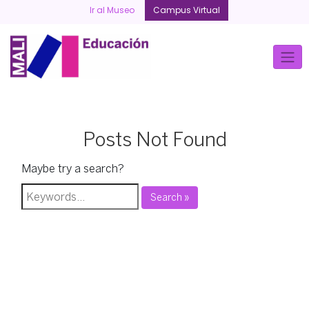
Skip
Ir al Museo
Campus Virtual
to
content
Posts Not Found
Maybe try a search?
Search »