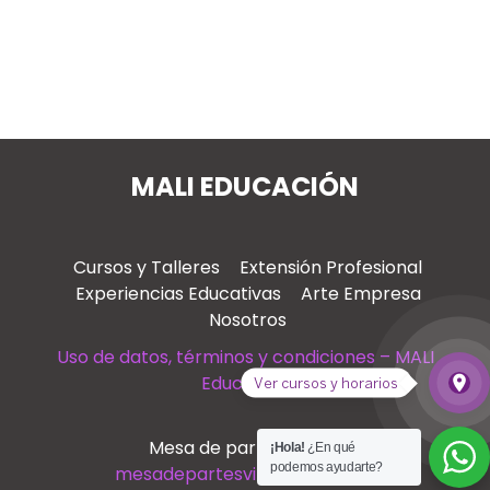
MALI EDUCACIÓN
Cursos y Talleres
Extensión Profesional
Experiencias Educativas
Arte Empresa
Nosotros
Uso de datos, términos y condiciones – MALI
Educación
place
Ver cursos y horarios
Ver
Mesa de partes virtual
¡Hola!
¿En qué
podemos ayudarte?
mesadepartesvirtual@mali.pe