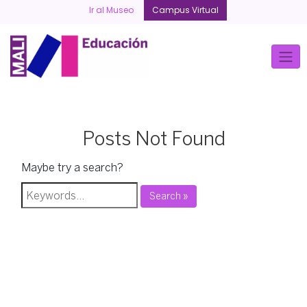
Skip
Ir al Museo
Campus Virtual
to
content
Posts Not Found
Maybe try a search?
Search »