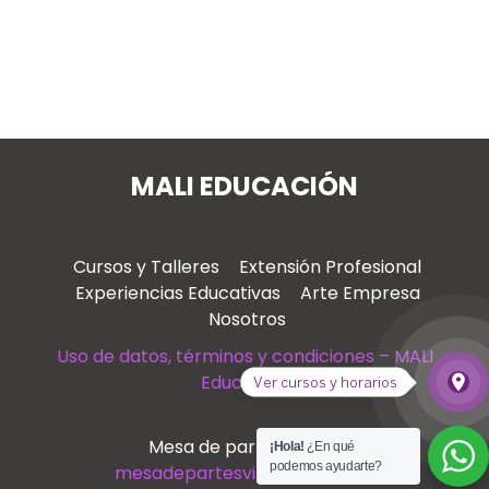
MALI EDUCACIÓN
Cursos y Talleres
Extensión Profesional
Experiencias Educativas
Arte Empresa
Nosotros
Uso de datos, términos y condiciones – MALI
Educación
place
Ver cursos y horarios
Ver
Mesa de partes virtual
¡Hola!
¿En qué
podemos ayudarte?
mesadepartesvirtual@mali.pe