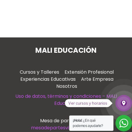
MALI EDUCACIÓN
Cursos y Talleres
Extensión Profesional
Experiencias Educativas
Arte Empresa
Nosotros
Uso de datos, términos y condiciones – MALI
Educación
place
Ver cursos y horarios
Ver
Mesa de partes virtual
¡Hola!
¿En qué
podemos ayudarte?
mesadepartesvirtual@mali.pe