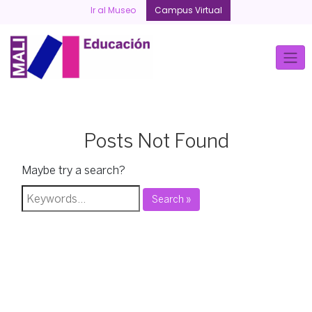
Skip
Ir al Museo
Campus Virtual
to
content
Posts Not Found
Maybe try a search?
Search »