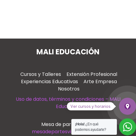
MALI EDUCACIÓN
Cursos y Talleres
Extensión Profesional
Experiencias Educativas
Arte Empresa
Nosotros
Uso de datos, términos y condiciones – MALI
Educación
place
Ver cursos y horarios
Ver
Mesa de partes virtual
¡Hola!
¿En qué
podemos ayudarte?
mesadepartesvirtual@mali.pe