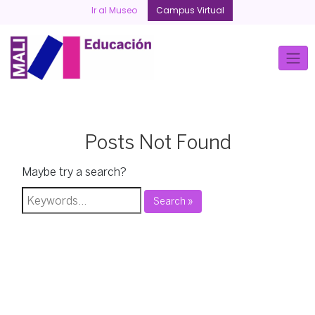
Skip
Ir al Museo
Campus Virtual
to
content
Posts Not Found
Maybe try a search?
Search »