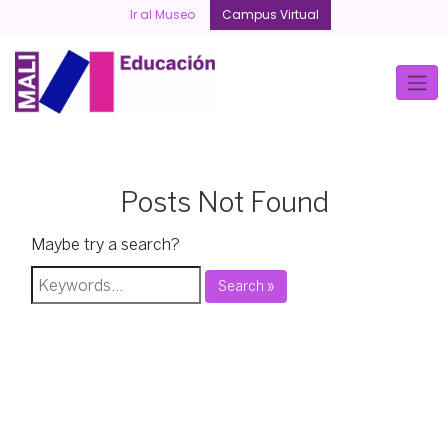
Skip
Ir al Museo
Campus Virtual
to
content
Posts Not Found
Maybe try a search?
Search »