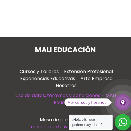
MALI EDUCACIÓN
Cursos y Talleres
Extensión Profesional
Experiencias Educativas
Arte Empresa
Nosotros
Uso de datos, términos y condiciones – MALI
Educación
place
Ver cursos y horarios
Ver
Mesa de partes virtual
¡Hola!
¿En qué
podemos ayudarte?
mesadepartesvirtual@mali.pe