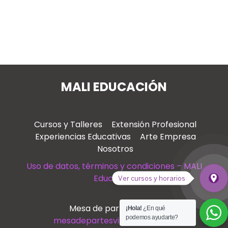
MALI EDUCACIÓN
Cursos y Talleres
Extensión Profesional
Experiencias Educativas
Arte Empresa
Nosotros
Uso de datos, términos y condiciones – MALI
Educación
place
Ver cursos y horarios
Ver
Mesa de partes virtual
¡Hola!
¿En qué
podemos ayudarte?
mesadepartesvirtual@mali.pe