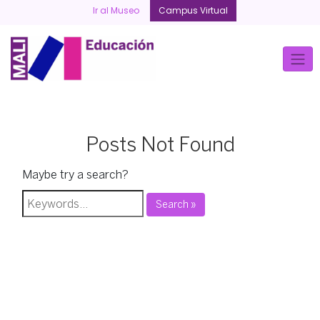
Skip
Ir al Museo
Campus Virtual
to
content
Posts Not Found
Maybe try a search?
Search »