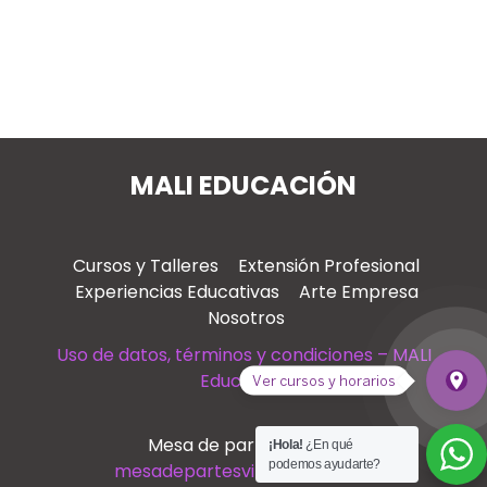
MALI EDUCACIÓN
Cursos y Talleres
Extensión Profesional
Experiencias Educativas
Arte Empresa
Nosotros
Uso de datos, términos y condiciones – MALI
Educación
place
Ver cursos y horarios
Ver
Mesa de partes virtual
¡Hola!
¿En qué
podemos ayudarte?
mesadepartesvirtual@mali.pe