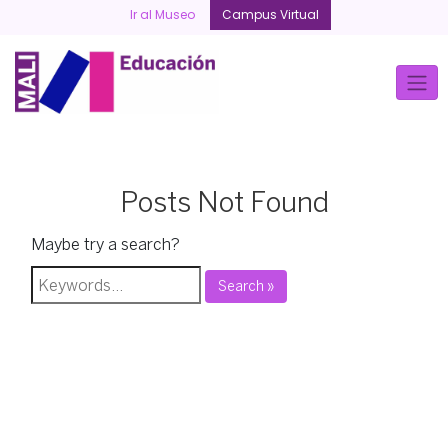
Skip
Ir al Museo
Campus Virtual
to
content
Posts Not Found
Maybe try a search?
Search »