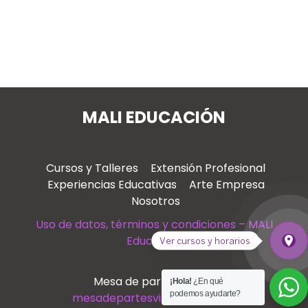
MALI EDUCACIÓN
Cursos y Talleres
Extensión Profesional
Experiencias Educativas
Arte Empresa
Nosotros
Uso de datos, términos y condiciones – MALI
Educación
place
Ver cursos y horarios
Ver
Mesa de partes virtual
¡Hola!
¿En qué
podemos ayudarte?
mesadepartesvirtual@mali.pe