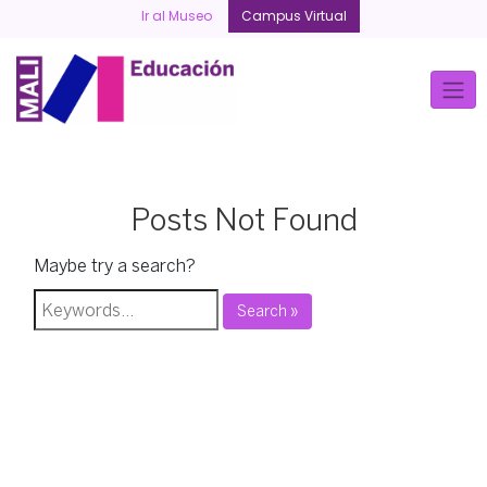
Skip
Ir al Museo
Campus Virtual
to
content
Posts Not Found
Maybe try a search?
Search »