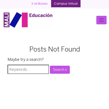
Skip
Ir al Museo
Campus Virtual
to
content
Posts Not Found
Maybe try a search?
Search »