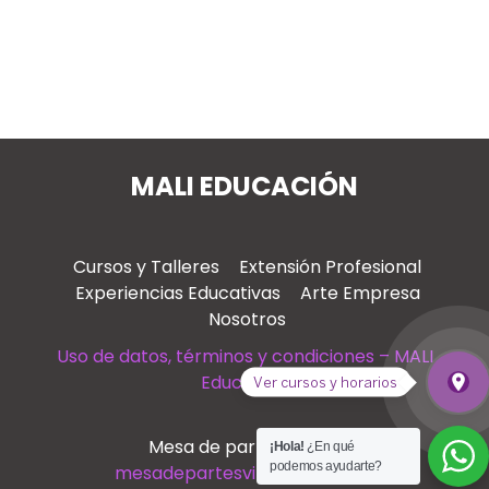
MALI EDUCACIÓN
Cursos y Talleres
Extensión Profesional
Experiencias Educativas
Arte Empresa
Nosotros
Uso de datos, términos y condiciones – MALI
Educación
place
Ver cursos y horarios
Ver
Mesa de partes virtual
¡Hola!
¿En qué
podemos ayudarte?
mesadepartesvirtual@mali.pe