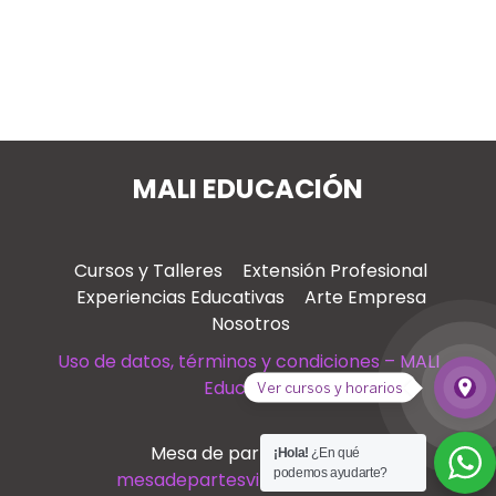
MALI EDUCACIÓN
Cursos y Talleres
Extensión Profesional
Experiencias Educativas
Arte Empresa
Nosotros
Uso de datos, términos y condiciones – MALI
Educación
place
Ver cursos y horarios
Ver
Mesa de partes virtual
¡Hola!
¿En qué
podemos ayudarte?
mesadepartesvirtual@mali.pe