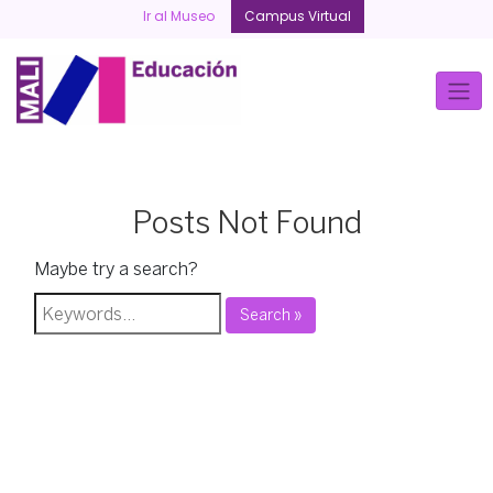
Skip
Ir al Museo
Campus Virtual
to
content
Posts Not Found
Maybe try a search?
Search »