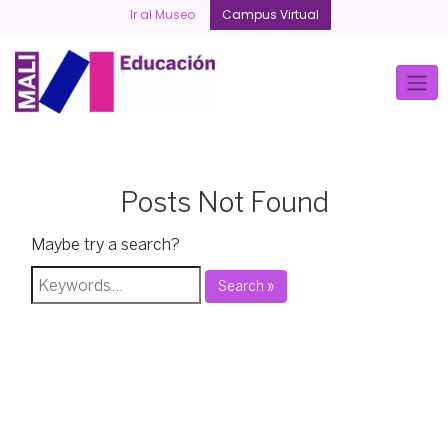
Skip
Ir al Museo
Campus Virtual
to
content
Posts Not Found
Maybe try a search?
Search »