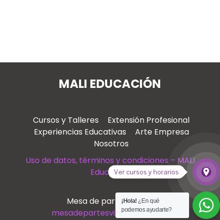
MALI EDUCACIÓN
Cursos y Talleres
Extensión Profesional
Experiencias Educativas
Arte Empresa
Nosotros
Uso de datos, términos y condiciones – MALI
Educación
place
Ver cursos y horarios
Ver
Mesa de partes virtual
¡Hola!
¿En qué
podemos ayudarte?
mesadepartesvirtual@mali.pe