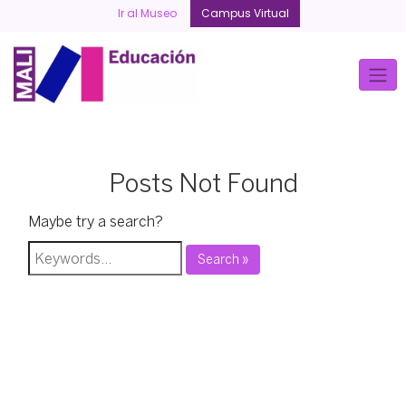
Skip
Ir al Museo
Campus Virtual
to
content
Posts Not Found
Maybe try a search?
Search »