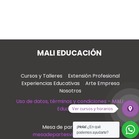
MALI EDUCACIÓN
Cursos y Talleres
Extensión Profesional
Experiencias Educativas
Arte Empresa
Nosotros
Uso de datos, términos y condiciones – MALI
Educación
place
Ver cursos y horarios
Ver
Mesa de partes virtual
¡Hola!
¿En qué
podemos ayudarte?
mesadepartesvirtual@mali.pe