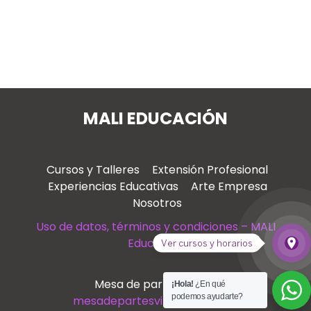
MALI EDUCACIÓN
Cursos y Talleres
Extensión Profesional
Experiencias Educativas
Arte Empresa
Nosotros
Uso de datos, términos y condiciones – MALI
Educación
place
Ver cursos y horarios
Ver
Mesa de partes virtual
¡Hola!
¿En qué
podemos ayudarte?
mesadepartesvirtual@mali.pe