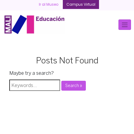
Skip
Ir al Museo
Campus Virtual
to
content
Posts Not Found
Maybe try a search?
Search »