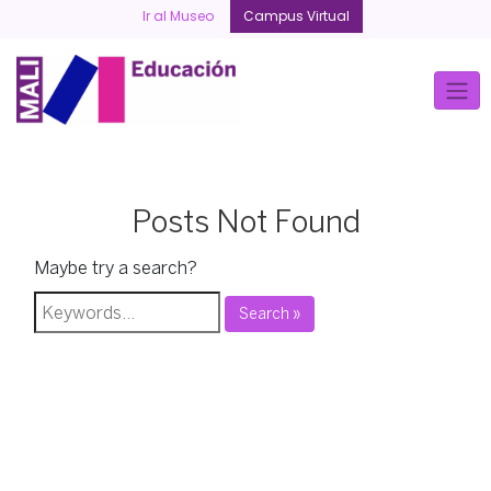
Skip
Ir al Museo
Campus Virtual
to
content
Posts Not Found
Maybe try a search?
Search »