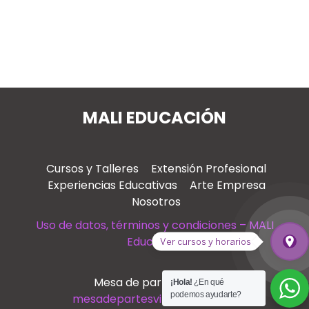
MALI EDUCACIÓN
Cursos y Talleres
Extensión Profesional
Experiencias Educativas
Arte Empresa
Nosotros
Uso de datos, términos y condiciones – MALI
Educación
place
Ver cursos y horarios
Ver
Mesa de partes virtual
¡Hola!
¿En qué
podemos ayudarte?
mesadepartesvirtual@mali.pe