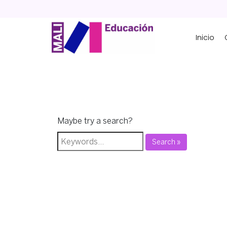
Skip
to
content
Inicio
Maybe try a search?
Search »