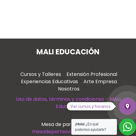
MALI EDUCACIÓN
Cursos y Talleres
Extensión Profesional
Experiencias Educativas
Arte Empresa
Nosotros
Uso de datos, términos y condiciones – MALI
Educación
place
Ver cursos y horarios
Ver
Mesa de partes virtual
¡Hola!
¿En qué
podemos ayudarte?
mesadepartesvirtual@mali.pe