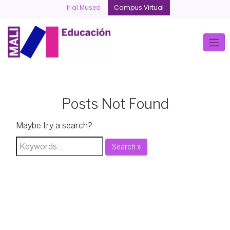
Skip
Ir al Museo
Campus Virtual
to
content
Posts Not Found
Maybe try a search?
Search »