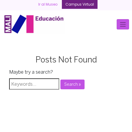
Skip
Ir al Museo
Campus Virtual
to
content
Posts Not Found
Maybe try a search?
Search »