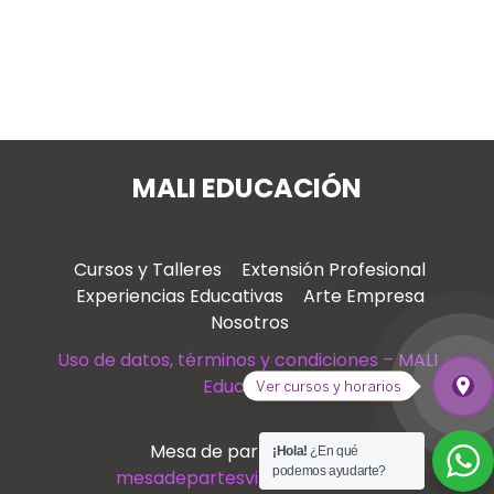
MALI EDUCACIÓN
Cursos y Talleres
Extensión Profesional
Experiencias Educativas
Arte Empresa
Nosotros
Uso de datos, términos y condiciones – MALI
Educación
place
Ver cursos y horarios
Ver
Mesa de partes virtual
¡Hola!
¿En qué
podemos ayudarte?
mesadepartesvirtual@mali.pe