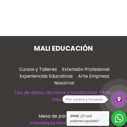
MALI EDUCACIÓN
Cursos y Talleres
Extensión Profesional
Experiencias Educativas
Arte Empresa
Nosotros
Uso de datos, términos y condiciones – MALI
Educación
place
Ver cursos y horarios
Ver
Mesa de partes virtual
¡Hola!
¿En qué
podemos ayudarte?
mesadepartesvirtual@mali.pe