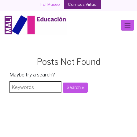
Skip
Ir al Museo
Campus Virtual
to
content
Posts Not Found
Maybe try a search?
Search »