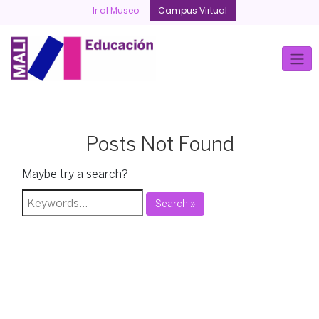
Skip
Ir al Museo
Campus Virtual
to
content
Posts Not Found
Maybe try a search?
Search »