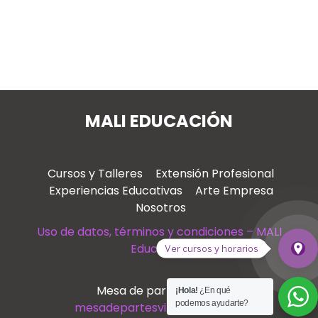
MALI EDUCACIÓN
Cursos y Talleres
Extensión Profesional
Experiencias Educativas
Arte Empresa
Nosotros
Uso de datos, términos y condiciones – MALI
Educación
place
Ver cursos y horarios
Ver
Mesa de partes virtual
¡Hola!
¿En qué
podemos ayudarte?
mesadepartesvirtual@mali.pe