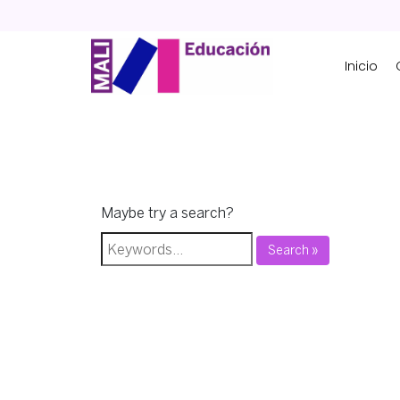
Skip
to
content
Inicio
Maybe try a search?
Search »