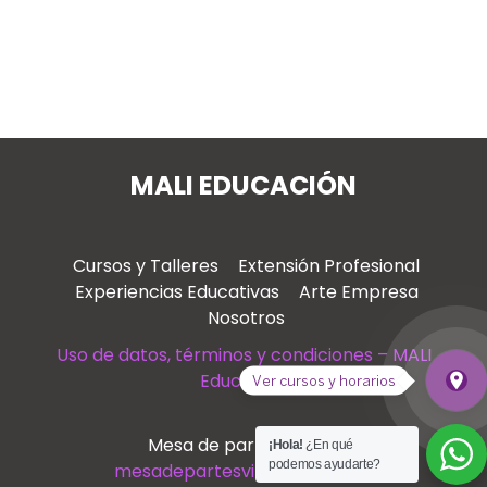
MALI EDUCACIÓN
Cursos y Talleres
Extensión Profesional
Experiencias Educativas
Arte Empresa
Nosotros
Uso de datos, términos y condiciones – MALI
Educación
place
Ver cursos y horarios
Ver
Mesa de partes virtual
¡Hola!
¿En qué
podemos ayudarte?
mesadepartesvirtual@mali.pe