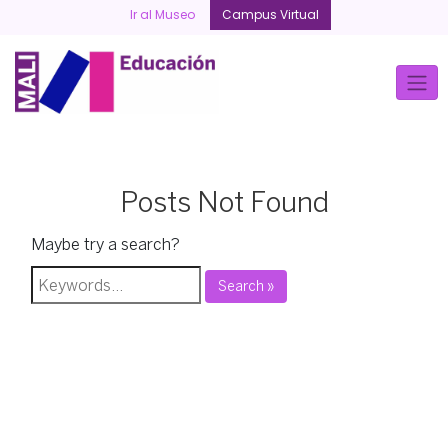
Skip
Ir al Museo
Campus Virtual
to
content
Posts Not Found
Maybe try a search?
Search »