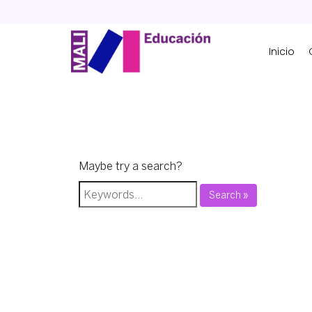
Skip
to
content
Inicio
Maybe try a search?
Search »