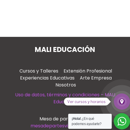
MALI EDUCACIÓN
Cursos y Talleres
Extensión Profesional
Experiencias Educativas
Arte Empresa
Nosotros
Uso de datos, términos y condiciones – MALI
Educación
place
Ver cursos y horarios
Ver
Mesa de partes virtual
¡Hola!
¿En qué
podemos ayudarte?
mesadepartesvirtual@mali.pe