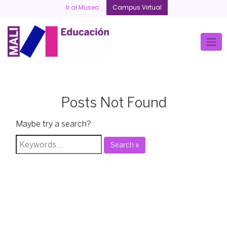
Skip
Ir al Museo
Campus Virtual
to
content
Posts Not Found
Maybe try a search?
Search »