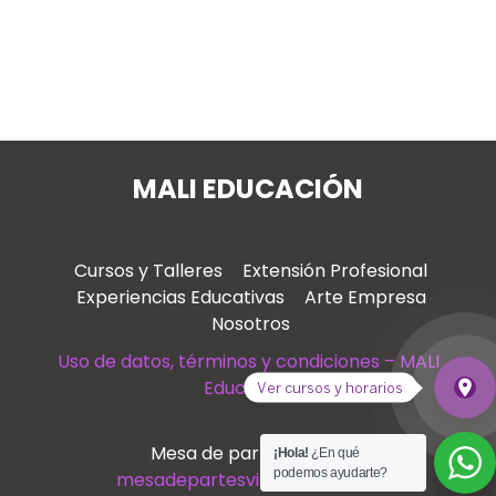
MALI EDUCACIÓN
Cursos y Talleres
Extensión Profesional
Experiencias Educativas
Arte Empresa
Nosotros
Uso de datos, términos y condiciones – MALI
Educación
place
Ver cursos y horarios
Ver
Mesa de partes virtual
¡Hola!
¿En qué
podemos ayudarte?
mesadepartesvirtual@mali.pe