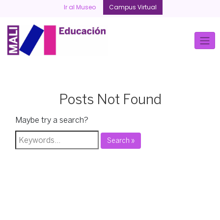
Skip
Ir al Museo
Campus Virtual
to
content
Posts Not Found
Maybe try a search?
Search »