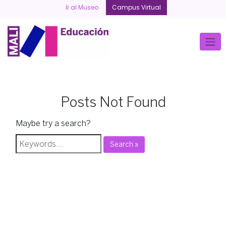
Skip
Ir al Museo
Campus Virtual
to
content
Posts Not Found
Maybe try a search?
Search »