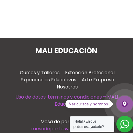
MALI EDUCACIÓN
Cursos y Talleres
Extensión Profesional
Experiencias Educativas
Arte Empresa
Nosotros
Uso de datos, términos y condiciones – MALI
Educación
place
Ver cursos y horarios
Ver
Mesa de partes virtual
¡Hola!
¿En qué
podemos ayudarte?
mesadepartesvirtual@mali.pe