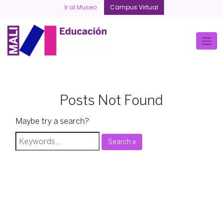
Skip
Ir al Museo
Campus Virtual
to
content
Posts Not Found
Maybe try a search?
Search »