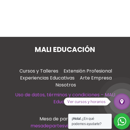
MALI EDUCACIÓN
Cursos y Talleres
Extensión Profesional
Experiencias Educativas
Arte Empresa
Nosotros
Uso de datos, términos y condiciones – MALI
Educación
place
Ver cursos y horarios
Ver
Mesa de partes virtual
¡Hola!
¿En qué
podemos ayudarte?
mesadepartesvirtual@mali.pe