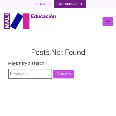
Skip
Ir al Museo
Campus Virtual
to
content
Posts Not Found
Maybe try a search?
Search »