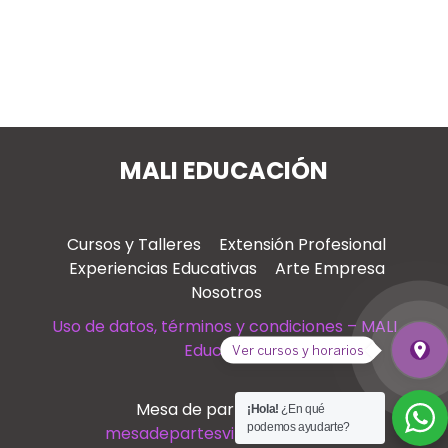
MALI EDUCACIÓN
Cursos y Talleres
Extensión Profesional
Experiencias Educativas
Arte Empresa
Nosotros
Uso de datos, términos y condiciones – MALI
Educación
place
Ver cursos y horarios
Ver
Mesa de partes virtual
¡Hola!
¿En qué
podemos ayudarte?
mesadepartesvirtual@mali.pe