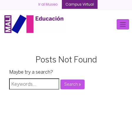
Skip
Ir al Museo
Campus Virtual
to
content
Posts Not Found
Maybe try a search?
Search »