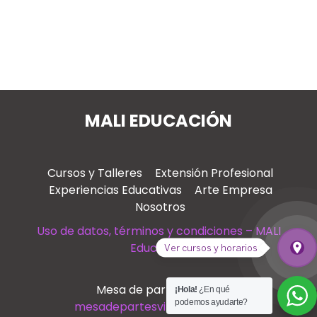
MALI EDUCACIÓN
Cursos y Talleres
Extensión Profesional
Experiencias Educativas
Arte Empresa
Nosotros
Uso de datos, términos y condiciones – MALI
Educación
place
Ver cursos y horarios
Ver
Mesa de partes virtual
¡Hola!
¿En qué
podemos ayudarte?
mesadepartesvirtual@mali.pe