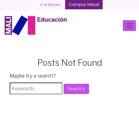
Skip
Ir al Museo
Campus Virtual
to
content
Posts Not Found
Maybe try a search?
Search »