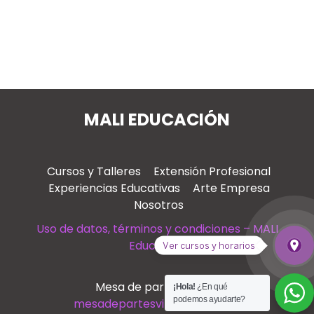
MALI EDUCACIÓN
Cursos y Talleres
Extensión Profesional
Experiencias Educativas
Arte Empresa
Nosotros
Uso de datos, términos y condiciones – MALI
Educación
place
Ver cursos y horarios
Ver
Mesa de partes virtual
¡Hola!
¿En qué
podemos ayudarte?
mesadepartesvirtual@mali.pe