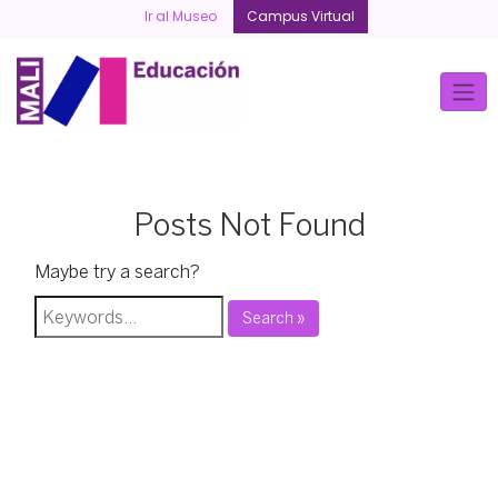
Skip
Ir al Museo
Campus Virtual
to
content
Posts Not Found
Maybe try a search?
Search »