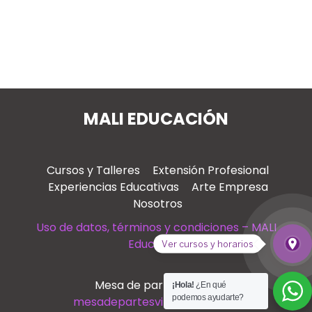
MALI EDUCACIÓN
Cursos y Talleres
Extensión Profesional
Experiencias Educativas
Arte Empresa
Nosotros
Uso de datos, términos y condiciones – MALI
Educación
place
Ver cursos y horarios
Ver
Mesa de partes virtual
¡Hola!
¿En qué
podemos ayudarte?
mesadepartesvirtual@mali.pe