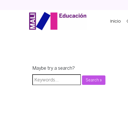
Skip
to
content
Inicio
Maybe try a search?
Search »