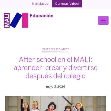
Skip
Ir al Museo
Campus Virtual
to
content
CURSOS DE ARTE
After school en el MALI:
aprender, crear y divertirse
después del colegio
mayo 3, 2026