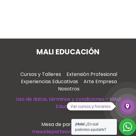
MALI EDUCACIÓN
Cursos y Talleres
Extensión Profesional
Experiencias Educativas
Arte Empresa
Nosotros
Uso de datos, términos y condiciones – MALI
Educación
place
Ver cursos y horarios
Ver
Mesa de partes virtual
¡Hola!
¿En qué
podemos ayudarte?
mesadepartesvirtual@mali.pe