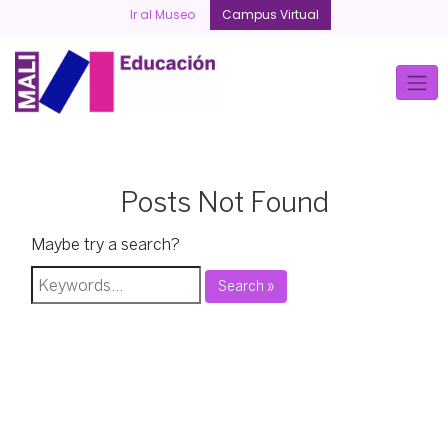
Skip
Ir al Museo
Campus Virtual
to
content
Posts Not Found
Maybe try a search?
Search »