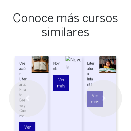
Conoce más cursos
similares
Cre
Nov
Liter
Liter
ació
ela
atur
atur
n
a
a
Liter
Infa
Fant
Ver
aria:
ntil
ásti
más
Rela
ca
to
Ver
Bre
Previous
Next
Ve
más
ve y
má
Cue
nto
Ver