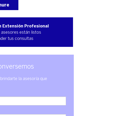
hure
n Extensión Profesional
 asesores están listos
nder tus consultas
onversemos
brindarte la asesoría que