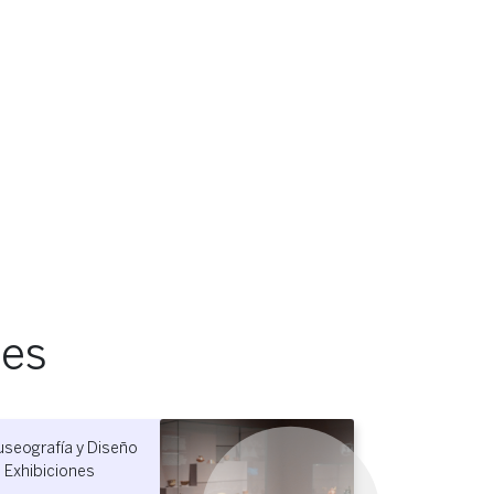
res
Coaching teatral para
el desarrollo de