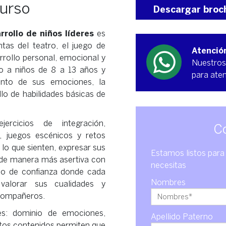
curso
Descargar broc
rrollo de niños líderes
es
ntas del teatro, el juego de
Atenció
arrollo personal, emocional y
Nuestros
ado a niños de 8 a 13 años y
para ate
nto de sus emociones, la
lo de habilidades básicas de
ercicios de integración,
C
s, juegos escénicos y retos
r lo que sienten, expresar sus
Estamos listos para 
 de manera más asertiva con
necesitas
io de confianza donde cada
Nombres
valorar sus cualidades y
 compañeros.
les: dominio de emociones,
Apellido Paterno
stos contenidos permiten que