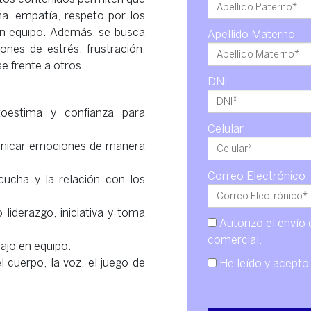
ma, empatía, respeto por los
n equipo. Además, se busca
Apellido Materno
nes de estrés, frustración,
se frente a otros.
DNI
toestima y confianza para
Celular
unicar emociones de manera
Correo Electrónico
cucha y la relación con los
liderazgo, iniciativa y toma
Autorizo el envío 
comercial.
ajo en equipo.
l cuerpo, la voz, el juego de
He leído y acepto