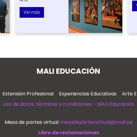
Tecnología
Ver más
más
MALI EDUCACIÓN
Extensión Profesional
Experiencias Educativas
Arte 
Uso de datos, términos y condiciones – MALI Educación
Mesa de partes virtual
mesadepartesvirtual@mali.pe
Libro de reclamaciones