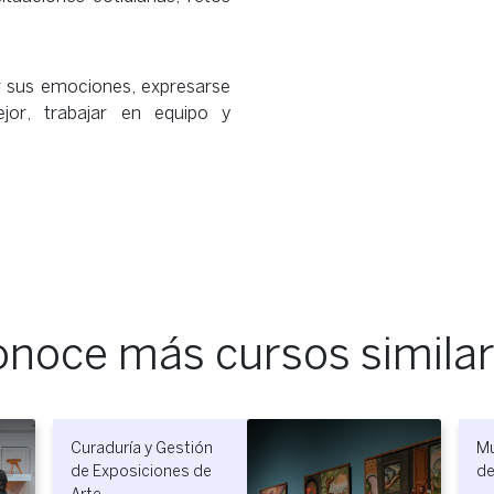
r sus emociones, expresarse
or, trabajar en equipo y
noce más cursos simila
ción Técnica
Storytelling
stalaciones de
Estratégico