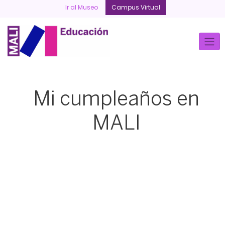
Skip
Ir al Museo
Campus Virtual
to
content
Mi cumpleaños en
MALI