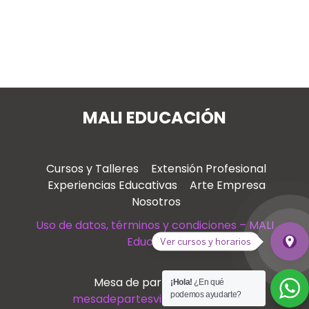
MALI EDUCACIÓN
Cursos y Talleres
Extensión Profesional
Experiencias Educativas
Arte Empresa
Nosotros
Uso de datos, términos y condiciones – MALI
Educación
place
Ver cursos y horarios
Ver
Mesa de partes virtual
¡Hola!
¿En qué
podemos ayudarte?
mesadepartesvirtual@mali.pe