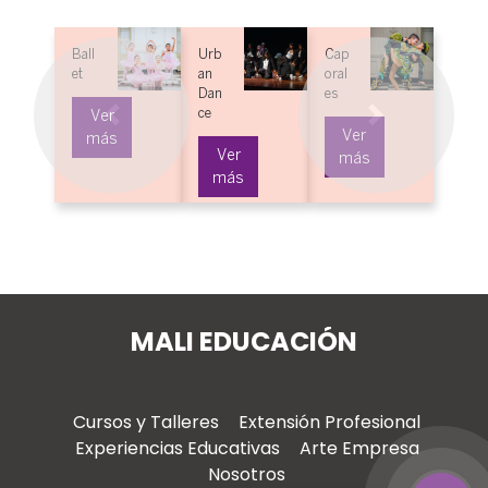
Urb
Cap
Rit
Sa
an
oral
mos
a
Dan
es
Lati
D
ce
nos
ce
er
Previous
Next
Ver
ás
Ver
Ver
más
más
más
MALI EDUCACIÓN
Cursos y Talleres
Extensión Profesional
Experiencias Educativas
Arte Empresa