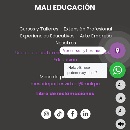
MALI EDUCACIÓN
Cursos y Talleres
Extensión Profesional
Experiencias Educativas
Arte Empresa
Nosotros
place
Ver cursos y horarios
Uso de datos, términos y condiciones – MALI
Ver c
Educación
¡Hola!
¿En qué
podemos ayudarte?
Mesa de partes virtual
mesadepartesvirtual@mali.pe
A+
Libro de reclamaciones
A
A-