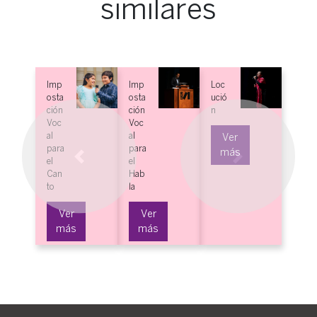
similares
Loc
Oratoria para
ució
profesionales
n
Ver más
Ver
más
Previous
Next